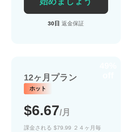
始めましょう
30日
返金保証
49%
off
12ヶ月プラン
ホット
$6.67
/月
課金される $79.99 ２４ヶ月毎