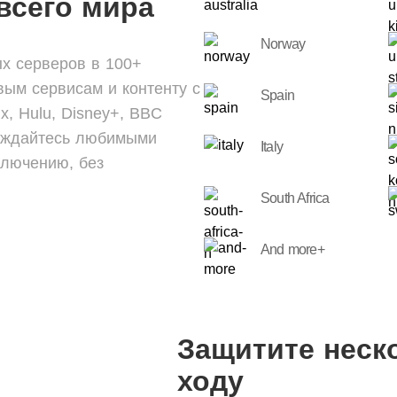
всего мира
Norway
х серверов в 100+
вым сервисам и контенту с
Spain
x, Hulu, Disney+, BBC
лаждайтесь любимыми
Italy
ключению, без
South Africa
And more+
Защитите неск
ходу