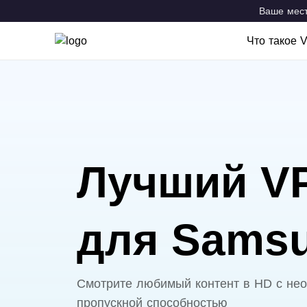
Ваше мест
Что такое 
Что такое
Возможно
VPN Locat
Лучший V
для Sams
Смотрите любимый контент в HD с не
пропускной способностью