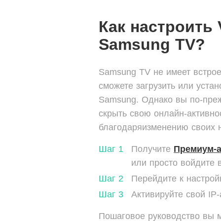
Как настроить 
Samsung TV?
Samsung TV не имеет встро
сможете загрузить или уста
Samsung. Однако вы по-пре
скрыть свою онлайн-активнос
благодаря
изменению своих 
Шаг 1
Получите
Премиум-а
или просто войдите в
Шаг 2
Перейдите к настро
Шаг 3
Активируйте свой IP
Пошаговое руководство вы м